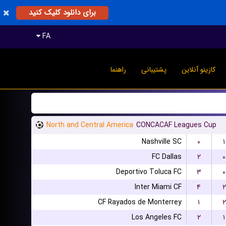
برای دانلود کلیک کنید
FA
کازینو آنلاین
پشتیبانی
راهنما
North and Central America
CONCACAF Leagues Cup
Nashville SC
۰
۱
FC Dallas
۲
۰
Deportivo Toluca FC
۳
۰
Inter Miami CF
۴
۲
CF Rayados de Monterrey
۱
۲
Los Angeles FC
۲
۱