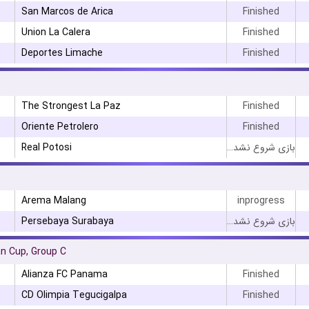
San Marcos de Arica
Finished
Union La Calera
Finished
Deportes Limache
Finished
۳
The Strongest La Paz
Finished
Oriente Petrolero
Finished
Real Potosi
بازی شروع نشده است
Arema Malang
inprogress
Persebaya Surabaya
بازی شروع نشده است
n Cup, Group C
Alianza FC Panama
Finished
CD Olimpia Tegucigalpa
Finished