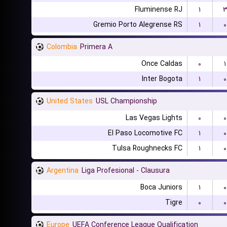
Fluminense RJ
۱
Gremio Porto Alegrense RS
۱
۰
Colombia
Primera A
Once Caldas
۰
۱
Inter Bogota
۱
۰
United States
USL Championship
Las Vegas Lights
۰
۰
El Paso Locomotive FC
۱
۰
Tulsa Roughnecks FC
۱
۰
Argentina
Liga Profesional - Clausura
Boca Juniors
۱
۰
Tigre
۰
۰
Europe
UEFA Conference League Qualification