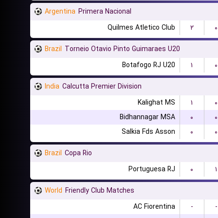
Argentina
Primera Nacional
Quilmes Atletico Club
۲
۰
Brazil
Torneio Otavio Pinto Guimaraes U20
Botafogo RJ U20
۱
۰
India
Calcutta Premier Division
Kalighat MS
۱
۰
Bidhannagar MSA
۰
۰
Salkia Fds Asson
۰
۰
Brazil
Copa Rio
Portuguesa RJ
۰
۱
World
Friendly Club Matches
AC Fiorentina
-
-