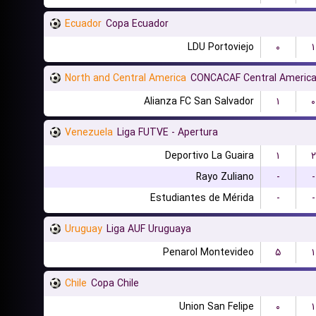
Ecuador
Copa Ecuador
LDU Portoviejo
۰
۱
North and Central America
CONCACAF Central America
Alianza FC San Salvador
۱
۰
Venezuela
Liga FUTVE - Apertura
Deportivo La Guaira
۱
۲
Rayo Zuliano
-
-
Estudiantes de Mérida
-
-
Uruguay
Liga AUF Uruguaya
Penarol Montevideo
۵
۱
Chile
Copa Chile
Union San Felipe
۰
۱