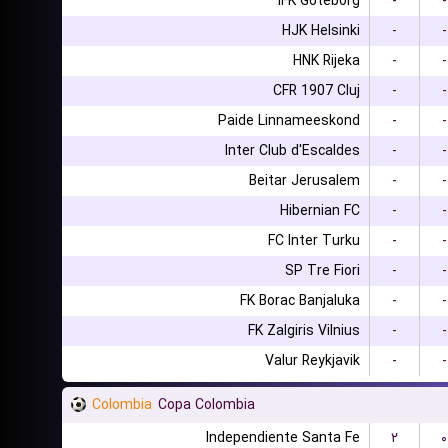
IFK Goteborg
-
-
HJK Helsinki
-
-
HNK Rijeka
-
-
CFR 1907 Cluj
-
-
Paide Linnameeskond
-
-
Inter Club d'Escaldes
-
-
Beitar Jerusalem
-
-
Hibernian FC
-
-
FC Inter Turku
-
-
SP Tre Fiori
-
-
FK Borac Banjaluka
-
-
FK Zalgiris Vilnius
-
-
Valur Reykjavik
-
-
Colombia
Copa Colombia
Independiente Santa Fe
۲
۰