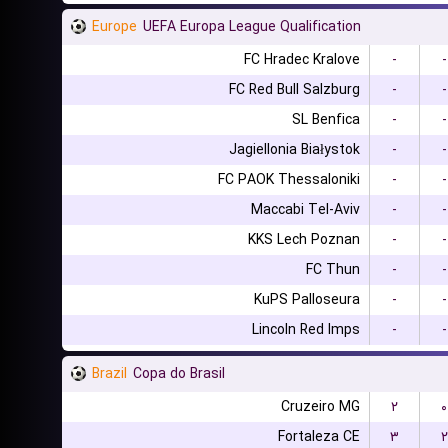
Europe
UEFA Europa League Qualification
FC Hradec Kralove
-
-
FC Red Bull Salzburg
-
-
SL Benfica
-
-
Jagiellonia Białystok
-
-
FC PAOK Thessaloniki
-
-
Maccabi Tel-Aviv
-
-
KKS Lech Poznan
-
-
FC Thun
-
-
KuPS Palloseura
-
-
Lincoln Red Imps
-
-
Brazil
Copa do Brasil
Cruzeiro MG
۲
۰
Fortaleza CE
۳
۲