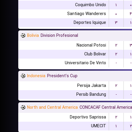
Coquimbo Unido
۱
۰
Santiago Wanderers
۰
۴
Deportes Iquique
۳
۱
Bolivia
Division Profesional
Nacional Potosi
۲
Club Bolivar
۲
۱
Universitario De Vinto
-
-
Indonesia
President's Cup
Persija Jakarta
۲
۱
Persib Bandung
-
-
North and Central America
CONCACAF Central America
Deportivo Saprissa
۲
۱
UMECIT
۱
۲