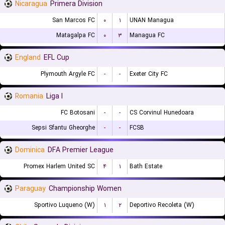
Nicaragua
Primera Division
San Marcos FC
۰
۱
UNAN Managua
Matagalpa FC
۰
۳
Managua FC
England
EFL Cup
Plymouth Argyle FC
-
-
Exeter City FC
Romania
Liga I
FC Botosani
-
-
CS Corvinul Hunedoara
Sepsi Sfantu Gheorghe
-
-
FCSB
Dominica
DFA Premier League
Promex Harlem United SC
۴
۱
Bath Estate
Paraguay
Championship Women
Sportivo Luqueno (W)
۱
۲
Deportivo Recoleta (W)