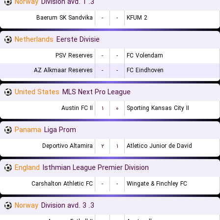
Norway
3. Division avd. 1
Baerum SK Sandvika
-
-
KFUM 2
Netherlands
Eerste Divisie
PSV Reserves
-
-
FC Volendam
AZ Alkmaar Reserves
-
-
FC Eindhoven
United States
MLS Next Pro League
Austin FC II
۱
۰
Sporting Kansas City II
Panama
Liga Prom
Deportivo Altamira
۲
۱
Atletico Junior de David
England
Isthmian League Premier Division
Carshalton Athletic FC
-
-
Wingate & Finchley FC
Norway
3. Division avd. 3