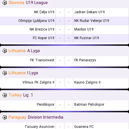
Slovenia
U19 League
NK Celje U19
-
-
Jadran Dekani U19
Olimpija Ljubljana U19
-
-
NK Rudar Velenje U19
NK Brezice U19
-
-
Maribor U19
FC Koper U19
-
-
NK Fuzinar U19
Lithuania
A Lyga
FK Transinvest
-
-
FK Panevezys
Lithuania
I Lyga
Vilnius FK Zalgiris II
-
-
Kauno Zalgiris II
Turkey
1. Lig
Pendikspor
-
-
Batman Petrolspor
Paraguay
Division Intermedia
Tacuary Asuncion
-
-
Guairena FC