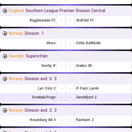
England
Southern League Premier Division Central
Biggleswade FC
-
-
Stotfold FC
Norway
1. Division
Moss
-
-
Odds Ballklubb
Sweden
Superettan
Norrby IF
-
-
Orebro SK
Norway
3. Division avd. 6
Lyn Oslo 2
-
-
IF Fram Larvik
Droebak/Frogn
-
-
Sandefjord 2
Norway
3. Division avd. 2
Rosenborg BK II
-
-
Ranheim 2