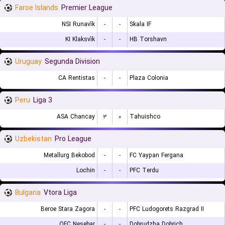
Faroe Islands
Premier League
NSI Runavík
-
-
Skala IF
KI Klaksvík
-
-
HB Torshavn
Uruguay
Segunda Division
CA Rentistas
-
-
Plaza Colonia
Peru
Liga 3
ASA Chancay
۳
۰
Tahuishco
Uzbekistan
Pro League
Metallurg Bekobod
-
-
FC Yaypan Fergana
Lochin
-
-
PFC Terdu
Bulgaria
Vtora Liga
Beroe Stara Zagora
-
-
PFC Ludogorets Razgrad II
OFC Nesebar
-
-
Dobrudzha Dobrich