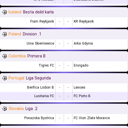
Iceland
Besta deild karla
Fram Reykjavik
-
-
KR Reykjavik
Poland
1. Division
Unia Skierniewice
-
-
Arka Gdynia
Colombia
Primera B
Tigres FC
-
-
Envigado
Portugal
Liga Segunda
Benfica Lisbon B
-
-
Leixoes
Lusitania FC
-
-
FC Porto B
Slovakia
2. Liga
Povazska Bystrica
-
-
FC Vion Zlate Moravce