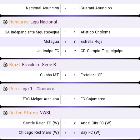
Nacional Asuncion
۰
۰
Guarani Asuncion
Honduras
Liga Nacional
CA Independiente Siguatepeque
۲
۱
Atletico Choloma
Motagua
۰
۲
Estrella Roja
Juticalpa FC
۱
۳
CD Olimpia Tegucigalpa
Brazil
Brasileiro Serie B
Cuiaba MT
۱
۱
Fortaleza CE
Peru
Liga 1 - Clausura
FBC Melgar Arequipa
۲
۴
FC Cajamarca
United States
NWSL
Seattle Reign FC (W)
۲
۲
Angel City FC (W)
Chicago Red Stars (W)
۰
۰
Bay FC (W)