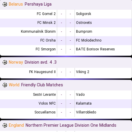
Belarus
Pershaya Liga
FC Gomel 2
-
-
Soligorsk
FC Minsk 2
-
-
Ostrovets
Kommunalnik Slonim
-
-
Bumprom
FC Orsha
-
-
FC Molodechno
FC Smorgon
-
-
BATE Borisov Reserves
Norway
3. Division avd. 4
FK Haugesund II
-
-
Viking 2
World
Friendly Club Matches
Sestri Levante
-
-
Vado
Volos NFC
-
-
Kalamata
Socuellamos
-
-
Villarrobledo
England
Northern Premier League Division One Midlands