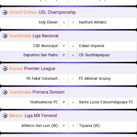
United States
USL Championship
Indy Eleven
۱
۱
Hartford Athletic
Guatemala
Liga Nacional
CSD Municipal
۲
۰
Coban Imperial
Deportivo San Pedro
۳
۰
CD Suchitepequez
Russia
Premier League
FK Fakel Voronezh
-
-
FC Akhmat Grozny
Guatemala
Primera Division
Huehuetecos FC
۳
۰
Santa Lucia Cotzumalguapa FC
Mexico
Liga MX Femenil
Atletico San Luis (W)
۲
۱
Tijuana (W)