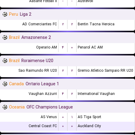
Aasane Fotball II
-
-
Austevoll
Peru
Liga 2
AD Comerciantes FC
۲
۲
Bentin Tacna Heroica
Brazil
Amazonense 2
Operario AM
۴
۰
Penarol AC AM
Brazil
Roraimense U20
Sao Raimundo RR U20
۲
۲
Gremio Atletico Sampaio RR U20
Canada
Ontario League 1
Vaughan Azzurri
۴
۲
International Vaughan
Oceania
OFC Champions League
AS Venus
۰
۱
AS Tiga Sport
Central Coast FC
۰
۰
Auckland City