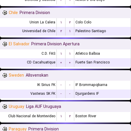
Chile
Primera Division
Union La Calera
۱
۲
Colo Colo
Universidad de Chile
۲
۱
Palestino Santiago
El Salvador
Primera Division Apertura
C.D. FAS
۱
۱
Atletico Balboa
CD Cacahuatique
۰
۰
Fuerte San Francisco
Sweden
Allsvenskan
IK Sirius FK
-
-
IF Brommapojkarna
Vasteras SK FK
-
-
Djurgardens IF
Uruguay
Liga AUF Uruguaya
Club Nacional de Montevideo
۱
۲
Boston River
Paraguay
Primera Division