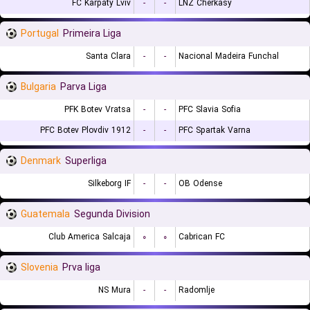
FC Karpaty Lviv
-
-
LNZ Cherkasy
Portugal
Primeira Liga
Santa Clara
-
-
Nacional Madeira Funchal
Bulgaria
Parva Liga
PFK Botev Vratsa
-
-
PFC Slavia Sofia
PFC Botev Plovdiv 1912
-
-
PFC Spartak Varna
Denmark
Superliga
Silkeborg IF
-
-
OB Odense
Guatemala
Segunda Division
Club America Salcaja
۰
۰
Cabrican FC
Slovenia
Prva liga
NS Mura
-
-
Radomlje