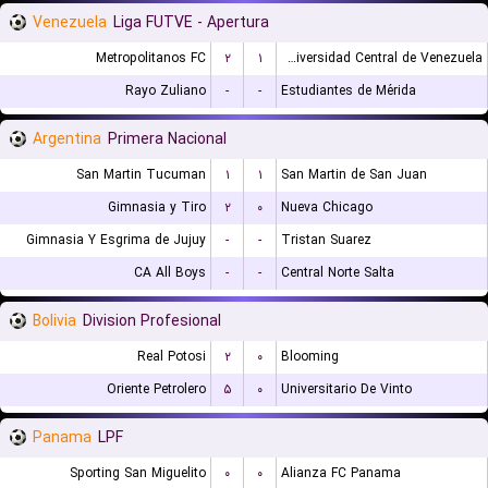
Venezuela
Liga FUTVE - Apertura
Metropolitanos FC
۲
۱
Universidad Central de Venezuela
Rayo Zuliano
-
-
Estudiantes de Mérida
Argentina
Primera Nacional
San Martin Tucuman
۱
۱
San Martin de San Juan
Gimnasia y Tiro
۲
۰
Nueva Chicago
Gimnasia Y Esgrima de Jujuy
-
-
Tristan Suarez
CA All Boys
-
-
Central Norte Salta
Bolivia
Division Profesional
Real Potosi
۲
۰
Blooming
Oriente Petrolero
۵
۰
Universitario De Vinto
Panama
LPF
Sporting San Miguelito
۰
۰
Alianza FC Panama