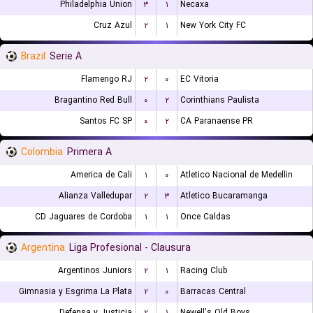
Philadelphia Union
۳
۱
Necaxa
Cruz Azul
۲
۱
New York City FC
Brazil
Serie A
Flamengo RJ
۲
۰
EC Vitoria
Bragantino Red Bull
۰
۲
Corinthians Paulista
Santos FC SP
۰
۲
CA Paranaense PR
Colombia
Primera A
America de Cali
۱
۰
Atletico Nacional de Medellin
Alianza Valledupar
۲
۳
Atletico Bucaramanga
CD Jaguares de Cordoba
۱
۱
Once Caldas
Argentina
Liga Profesional - Clausura
Argentinos Juniors
۲
۱
Racing Club
Gimnasia y Esgrima La Plata
۲
۰
Barracas Central
Defensa y Justicia
۲
۱
Newell's Old Boys