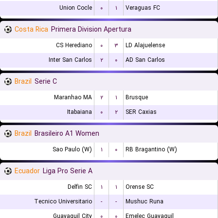
Union Cocle
۰
۱
Veraguas FC
Costa Rica
Primera Division Apertura
CS Herediano
۰
۳
LD Alajuelense
Inter San Carlos
۲
۰
AD San Carlos
Brazil
Serie C
Maranhao MA
۲
۱
Brusque
Itabaiana
۰
۲
SER Caxias
Brazil
Brasileiro A1 Women
Sao Paulo (W)
۱
۰
RB Bragantino (W)
Ecuador
Liga Pro Serie A
Delfin SC
۱
۱
Orense SC
Tecnico Universitario
-
-
Mushuc Runa
Guayaquil City
۰
۰
Emelec Guayaquil