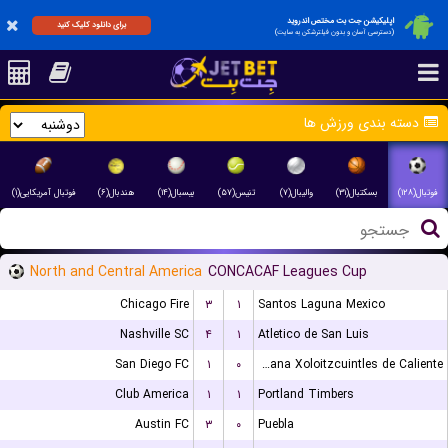
اپلیکیشن جت بت مختص اندروید
برای دانلود کلیک کنید
(دسترسی آسان و بدون فیلترشکن به سایت)
دسته بندی ورزش ها
فوتبال(۱۲۸)
بسکتبال(۳۱)
والیبال(۷)
تنیس(۵۷)
بیسبال(۱۴)
هندبال(۶)
فوتبال آمریکایی(۱)
North and Central America
CONCACAF Leagues Cup
Chicago Fire
۳
۱
Santos Laguna Mexico
Nashville SC
۴
۱
Atletico de San Luis
San Diego FC
۱
۰
Club Tijuana Xoloitzcuintles de Caliente
Club America
۱
۱
Portland Timbers
Austin FC
۳
۰
Puebla