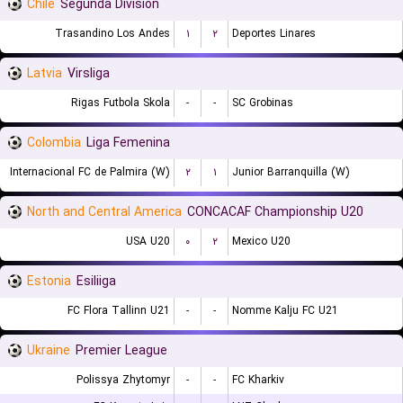
Chile
Segunda Division
Trasandino Los Andes
۱
۲
Deportes Linares
Latvia
Virsliga
Rigas Futbola Skola
-
-
SC Grobinas
Colombia
Liga Femenina
Internacional FC de Palmira (W)
۲
۱
Junior Barranquilla (W)
North and Central America
CONCACAF Championship U20
USA U20
۰
۲
Mexico U20
Estonia
Esiliiga
FC Flora Tallinn U21
-
-
Nomme Kalju FC U21
Ukraine
Premier League
Polissya Zhytomyr
-
-
FC Kharkiv