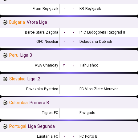
Fram Reykjavik
-
-
KR Reykjavik
Bulgaria
Vtora Liga
Beroe Stara Zagora
-
-
PFC Ludogorets Razgrad II
OFC Nesebar
-
-
Dobrudzha Dobrich
Peru
Liga 3
ASA Chancay
۳
۰
Tahuishco
Slovakia
2. Liga
Povazska Bystrica
-
-
FC Vion Zlate Moravce
Colombia
Primera B
Tigres FC
-
-
Envigado
Portugal
Liga Segunda
Lusitania FC
-
-
FC Porto B