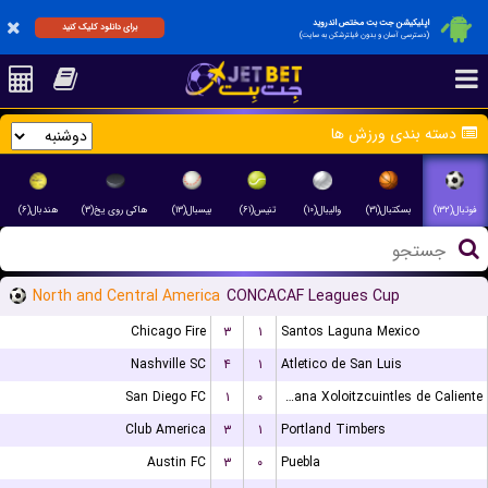
اپلیکیشن جت بت مختص اندروید
برای دانلود کلیک کنید
(دسترسی آسان و بدون فیلترشکن به سایت)
دسته بندی ورزش ها
فوتبال(۱۳۲)
بسکتبال(۳۱)
والیبال(۱۰)
تنیس(۶۱)
بیسبال(۱۳)
هاکی روی یخ(۳)
هندبال(۶)
North and Central America
CONCACAF Leagues Cup
Chicago Fire
۳
۱
Santos Laguna Mexico
Nashville SC
۴
۱
Atletico de San Luis
San Diego FC
۱
۰
Club Tijuana Xoloitzcuintles de Caliente
Club America
۳
۱
Portland Timbers
Austin FC
۳
۰
Puebla