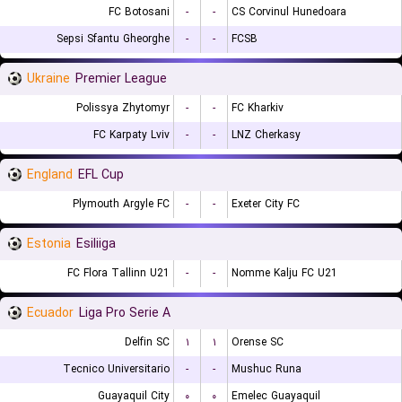
FC Botosani
-
-
CS Corvinul Hunedoara
Sepsi Sfantu Gheorghe
-
-
FCSB
Ukraine
Premier League
Polissya Zhytomyr
-
-
FC Kharkiv
FC Karpaty Lviv
-
-
LNZ Cherkasy
England
EFL Cup
Plymouth Argyle FC
-
-
Exeter City FC
Estonia
Esiliiga
FC Flora Tallinn U21
-
-
Nomme Kalju FC U21
Ecuador
Liga Pro Serie A
Delfin SC
۱
۱
Orense SC
Tecnico Universitario
-
-
Mushuc Runa
Guayaquil City
۰
۰
Emelec Guayaquil