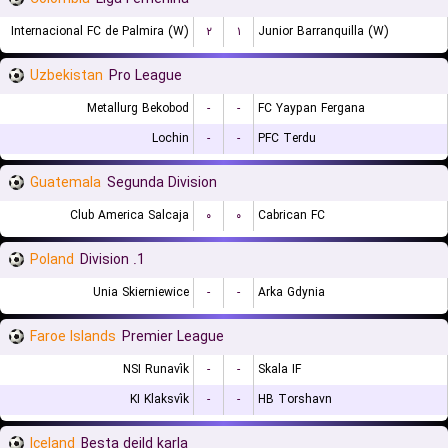
Internacional FC de Palmira (W)
۲
۱
Junior Barranquilla (W)
Uzbekistan
Pro League
Metallurg Bekobod
-
-
FC Yaypan Fergana
Lochin
-
-
PFC Terdu
Guatemala
Segunda Division
Club America Salcaja
۰
۰
Cabrican FC
Poland
1. Division
Unia Skierniewice
-
-
Arka Gdynia
Faroe Islands
Premier League
NSI Runavík
-
-
Skala IF
KI Klaksvík
-
-
HB Torshavn
Iceland
Besta deild karla