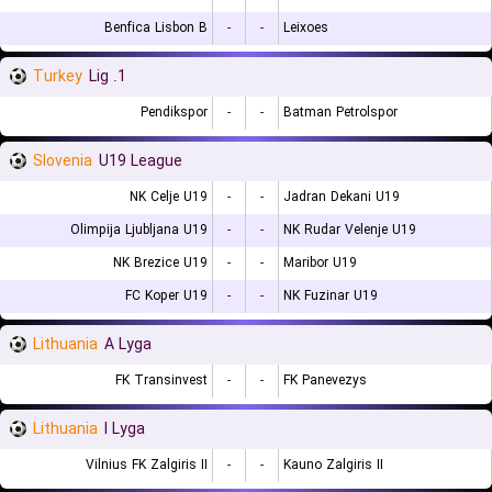
Benfica Lisbon B
-
-
Leixoes
Turkey
1. Lig
Pendikspor
-
-
Batman Petrolspor
Slovenia
U19 League
NK Celje U19
-
-
Jadran Dekani U19
Olimpija Ljubljana U19
-
-
NK Rudar Velenje U19
NK Brezice U19
-
-
Maribor U19
FC Koper U19
-
-
NK Fuzinar U19
Lithuania
A Lyga
FK Transinvest
-
-
FK Panevezys
Lithuania
I Lyga
Vilnius FK Zalgiris II
-
-
Kauno Zalgiris II