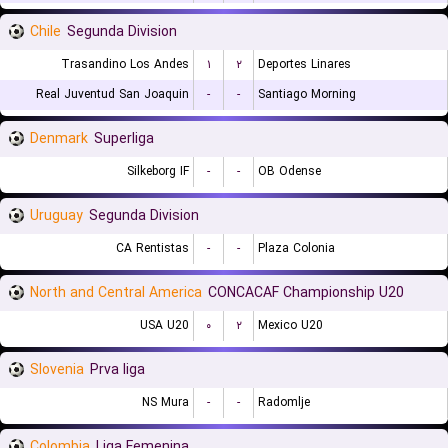
Chile
Segunda Division
Trasandino Los Andes
۱
۲
Deportes Linares
Real Juventud San Joaquin
-
-
Santiago Morning
Denmark
Superliga
Silkeborg IF
-
-
OB Odense
Uruguay
Segunda Division
CA Rentistas
-
-
Plaza Colonia
North and Central America
CONCACAF Championship U20
USA U20
۰
۲
Mexico U20
Slovenia
Prva liga
NS Mura
-
-
Radomlje
Colombia
Liga Femenina