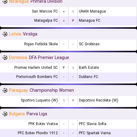
Nicaragua
Primera Division
San Marcos FC
۰
۱
UNAN Managua
Matagalpa FC
۰
۳
Managua FC
Latvia
Virsliga
Rigas Futbola Skola
-
-
SC Grobinas
Dominica
DFA Premier League
Promex Harlem United SC
۴
۱
Bath Estate
Portsmouth Bombers FC
-
-
Dublanc FC
Paraguay
Championship Women
Sportivo Luqueno (W)
۱
۲
Deportivo Recoleta (W)
Bulgaria
Parva Liga
PFK Botev Vratsa
-
-
PFC Slavia Sofia
PFC Botev Plovdiv 1912
-
-
PFC Spartak Varna