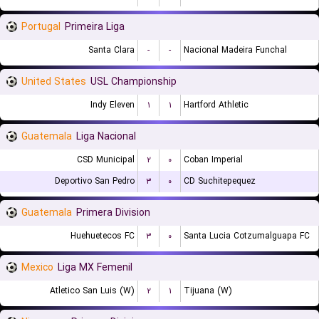
Portugal
Primeira Liga
Santa Clara
-
-
Nacional Madeira Funchal
United States
USL Championship
Indy Eleven
۱
۱
Hartford Athletic
Guatemala
Liga Nacional
CSD Municipal
۲
۰
Coban Imperial
Deportivo San Pedro
۳
۰
CD Suchitepequez
Guatemala
Primera Division
Huehuetecos FC
۳
۰
Santa Lucia Cotzumalguapa FC
Mexico
Liga MX Femenil
Atletico San Luis (W)
۲
۱
Tijuana (W)