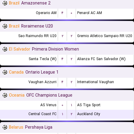
Brazil
Amazonense 2
Operario AM
۴
۰
Penarol AC AM
Brazil
Roraimense U20
Sao Raimundo RR U20
۲
۲
Gremio Atletico Sampaio RR U20
El Salvador
Primera Division Women
Santa Tecla (W)
۴
۲
Alianza FC San Salvador (W)
Canada
Ontario League 1
Vaughan Azzurri
۴
۲
International Vaughan
Oceania
OFC Champions League
AS Venus
۰
۱
AS Tiga Sport
Central Coast FC
۱
۲
Auckland City
Belarus
Pershaya Liga