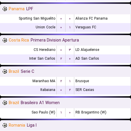
Panama
LPF
Sporting San Miguelito
۰
۰
Alianza FC Panama
Union Cocle
۰
۱
Veraguas FC
Costa Rica
Primera Division Apertura
CS Herediano
۰
۳
LD Alajuelense
Inter San Carlos
۲
۰
AD San Carlos
Brazil
Serie C
Maranhao MA
۲
۱
Brusque
Itabaiana
۰
۲
SER Caxias
Brazil
Brasileiro A1 Women
Sao Paulo (W)
۱
۰
RB Bragantino (W)
Romania
Liga I