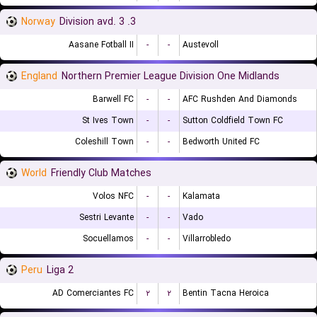
Norway
3. Division avd. 3
Aasane Fotball II
-
-
Austevoll
England
Northern Premier League Division One Midlands
Barwell FC
-
-
AFC Rushden And Diamonds
St Ives Town
-
-
Sutton Coldfield Town FC
Coleshill Town
-
-
Bedworth United FC
World
Friendly Club Matches
Volos NFC
-
-
Kalamata
Sestri Levante
-
-
Vado
Socuellamos
-
-
Villarrobledo
Peru
Liga 2
AD Comerciantes FC
۲
۲
Bentin Tacna Heroica