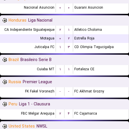
Nacional Asuncion
۰
۰
Guarani Asuncion
Honduras
Liga Nacional
CA Independiente Siguatepeque
۲
۱
Atletico Choloma
Motagua
۰
۲
Estrella Roja
Juticalpa FC
۱
۳
CD Olimpia Tegucigalpa
Brazil
Brasileiro Serie B
Cuiaba MT
۱
۱
Fortaleza CE
Russia
Premier League
FK Fakel Voronezh
-
-
FC Akhmat Grozny
Peru
Liga 1 - Clausura
FBC Melgar Arequipa
۲
۴
FC Cajamarca
United States
NWSL