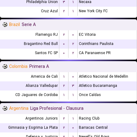
Philadelphia Union
۳
۱
Necaxa
Cruz Azul
۲
۱
New York City FC
Brazil
Serie A
Flamengo RJ
۲
۰
EC Vitoria
Bragantino Red Bull
۰
۲
Corinthians Paulista
Santos FC SP
۰
۲
CA Paranaense PR
Colombia
Primera A
America de Cali
۱
۰
Atletico Nacional de Medellin
Alianza Valledupar
۲
۳
Atletico Bucaramanga
CD Jaguares de Cordoba
۱
۱
Once Caldas
Argentina
Liga Profesional - Clausura
Argentinos Juniors
۲
۱
Racing Club
Gimnasia y Esgrima La Plata
۲
۰
Barracas Central
Defensa y Justicia
۲
۱
Newell's Old Boys