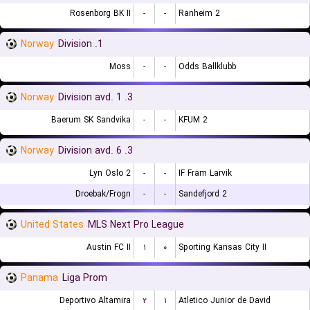
Rosenborg BK II
-
-
Ranheim 2
Norway
1. Division
Moss
-
-
Odds Ballklubb
Norway
3. Division avd. 1
Baerum SK Sandvika
-
-
KFUM 2
Norway
3. Division avd. 6
Lyn Oslo 2
-
-
IF Fram Larvik
Droebak/Frogn
-
-
Sandefjord 2
United States
MLS Next Pro League
Austin FC II
۱
۰
Sporting Kansas City II
Panama
Liga Prom
Deportivo Altamira
۲
۱
Atletico Junior de David