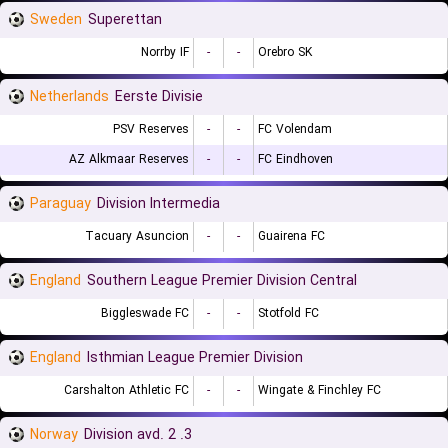
Sweden
Superettan
Norrby IF
-
-
Orebro SK
Netherlands
Eerste Divisie
PSV Reserves
-
-
FC Volendam
AZ Alkmaar Reserves
-
-
FC Eindhoven
Paraguay
Division Intermedia
Tacuary Asuncion
-
-
Guairena FC
England
Southern League Premier Division Central
Biggleswade FC
-
-
Stotfold FC
England
Isthmian League Premier Division
Carshalton Athletic FC
-
-
Wingate & Finchley FC
Norway
3. Division avd. 2