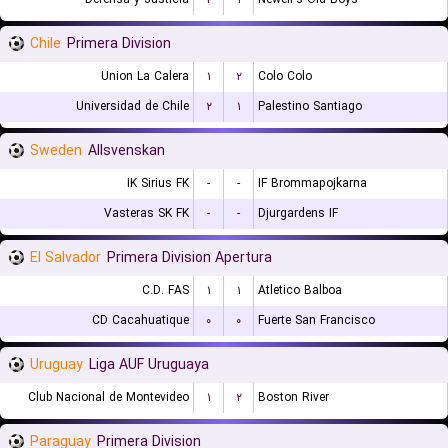
Chile
Primera Division
Union La Calera
۱
۲
Colo Colo
Universidad de Chile
۲
۱
Palestino Santiago
Sweden
Allsvenskan
IK Sirius FK
-
-
IF Brommapojkarna
Vasteras SK FK
-
-
Djurgardens IF
El Salvador
Primera Division Apertura
C.D. FAS
۱
۱
Atletico Balboa
CD Cacahuatique
۰
۰
Fuerte San Francisco
Uruguay
Liga AUF Uruguaya
Club Nacional de Montevideo
۱
۲
Boston River
Paraguay
Primera Division