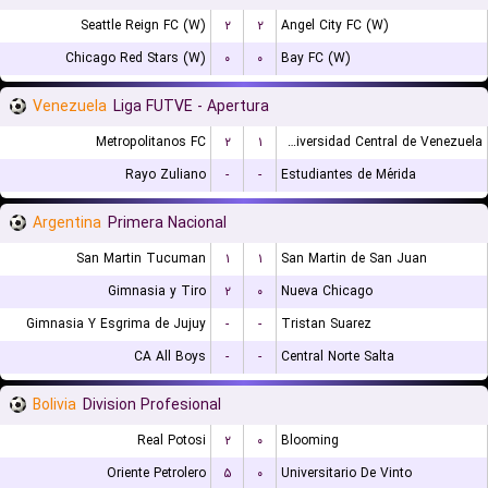
Seattle Reign FC (W)
۲
۲
Angel City FC (W)
Chicago Red Stars (W)
۰
۰
Bay FC (W)
Venezuela
Liga FUTVE - Apertura
Metropolitanos FC
۲
۱
Universidad Central de Venezuela
Rayo Zuliano
-
-
Estudiantes de Mérida
Argentina
Primera Nacional
San Martin Tucuman
۱
۱
San Martin de San Juan
Gimnasia y Tiro
۲
۰
Nueva Chicago
Gimnasia Y Esgrima de Jujuy
-
-
Tristan Suarez
CA All Boys
-
-
Central Norte Salta
Bolivia
Division Profesional
Real Potosi
۲
۰
Blooming
Oriente Petrolero
۵
۰
Universitario De Vinto