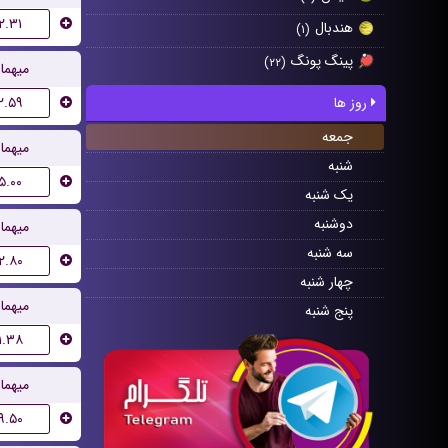
۲.۳۱
هندبال
(۱)
پینگ پونگ
(۲۲)
میهما
۲.۵۹
روز ها
جمعه
میهما
شنبه
۵.۰۰
یک شنبه
دوشنبه
میهما
سه شنبه
۲.۸۰
چهار شنبه
میهما
پنج شنبه
۱.۳۸
میهما
۹.۵۰