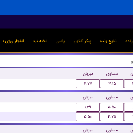
نده
نتایج زنده
پوکر آنلاین
پاسور
تخته نرد
انفجار ورژن ۱
ن
مساوی
میزبان
۲.۷۷
۳.۱۵
ن
مساوی
میزبان
۱.۲۹
۵.۵۰
۵.۵۰
۴.۷۵
ن
مساوی
میزبان