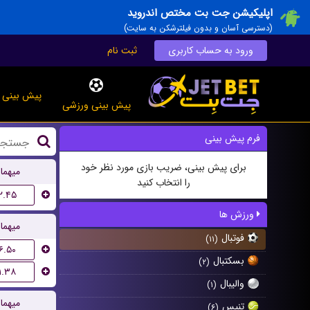
اپلیکیشن جت بت مختص اندروید
(دسترسی آسان و بدون فیلترشکن به سایت)
ورود به حساب کاربری
ثبت نام
پیش بینی ز
پیش بینی ورزشی
فرم پیش بینی
برای پیش بینی، ضریب بازی مورد نظر خود
میهما
را انتخاب کنید
۲.۴۵
ورزش ها
میهما
فوتبال
(۱۱)
۶.۵۰
بسکتبال
(۲)
۱.۳۸
والیبال
(۱)
میهما
تنیس
(۶)