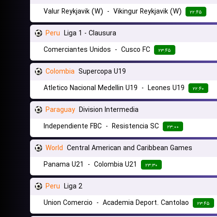
Valur Reykjavik (W)
-
Vikingur Reykjavik (W)
۲۲:۴۵
Peru
Liga 1 - Clausura
Comerciantes Unidos
-
Cusco FC
۲۳:۴۵
Colombia
Supercopa U19
Atletico Nacional Medellin U19
-
Leones U19
۲۲:۴۰
Paraguay
Division Intermedia
Independiente FBC
-
Resistencia SC
۲۳:۰۰
World
Central American and Caribbean Games
Panama U21
-
Colombia U21
۲۳:۳۰
Peru
Liga 2
Union Comercio
-
Academia Deport. Cantolao
۲۳:۴۵