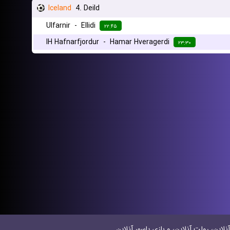
Iceland
4. Deild
Ulfarnir
-
Ellidi
۲۲:۴۵
IH Hafnarfjordur
-
Hamar Hveragerdi
۲۳:۳۰
نلاین، رولت آنلاین، و بازی پاسور آنلاین