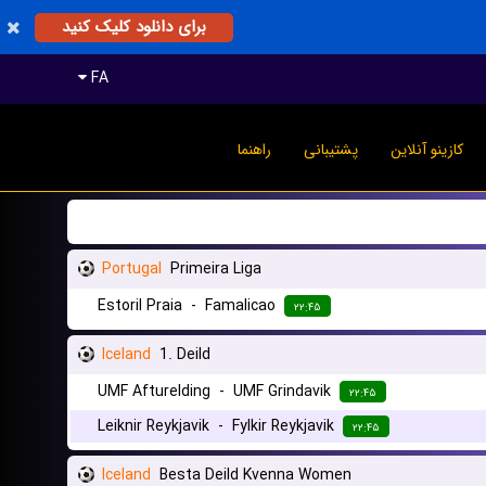
برای دانلود کلیک کنید
FA
کازینو آنلاین
پشتیبانی
راهنما
Portugal
Primeira Liga
Estoril Praia
-
Famalicao
۲۲:۴۵
Iceland
1. Deild
UMF Afturelding
-
UMF Grindavik
۲۲:۴۵
Leiknir Reykjavik
-
Fylkir Reykjavik
۲۲:۴۵
Iceland
Besta Deild Kvenna Women