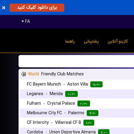
برای دانلود کلیک کنید
FA
کازینو آنلاین
پشتیبانی
راهنما
World
Friendly Club Matches
FC Bayern Munich
-
Aston Villa
۱۵:۳۰
Leganes
-
Merida
۲۰:۳۰
Fulham
-
Crystal Palace
۲۰:۳۰
Melbourne City FC
-
Palermo
۱۴:۳۰
CF Intercity
-
Villarreal CF B
۱۱:۳۰
Cordoba
-
Union Deportiva Almeria
۱۲:۰۰