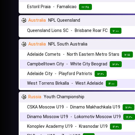
Estoril Praia
-
Famalicao
۲۲:۴۵
Australia
NPL Queensland
Queensland Lions SC
-
Brisbane Roar FC
۱۲:۰۰
Australia
NPL South Australia
Adelaide Comets
-
North Eastern Metro Stars
۱۲:۱۵
Campbelltown City
-
White City Beograd
۱۳:۳۰
Adelaide City
-
Playford Patriots
۱۳:۳۰
West Torrens Birkalla
-
West Adelaide
۱۴:۰۰
Russia
Youth Championship
CSKA Moscow U19
-
Dinamo Makhachkala U19
۱۷:۳۰
Dinamo Moscow U19
-
Lokomotiv Moscow U19
۱۹:۳۰
Konoplev Academy U19
-
Krasnodar U19
۱۴:۳۰