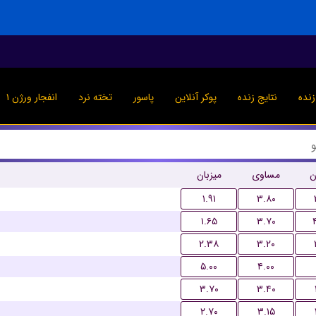
نده
نتایج زنده
پوکر آنلاین
پاسور
تخته نرد
انفجار ورژن ۱
ن
مساوی
میزبان
۱.۹۱
۳.۸۰
۱.۶۵
۳.۷۰
۲.۳۸
۳.۲۰
۵.۰۰
۴.۰۰
۳.۷۰
۳.۴۰
۲.۷۰
۳.۱۵