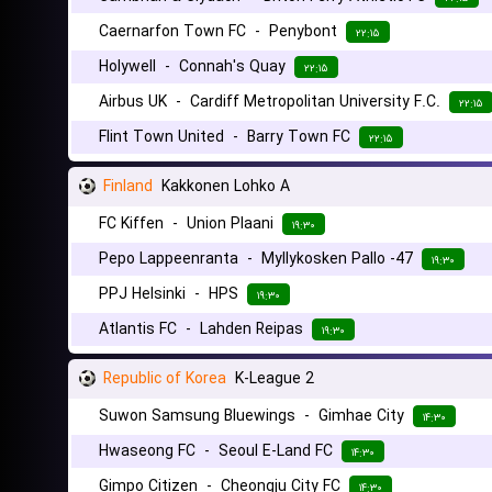
Caernarfon Town FC
-
Penybont
۲۲:۱۵
Holywell
-
Connah's Quay
۲۲:۱۵
Airbus UK
-
Cardiff Metropolitan University F.C.
۲۲:۱۵
Flint Town United
-
Barry Town FC
۲۲:۱۵
Finland
Kakkonen Lohko A
FC Kiffen
-
Union Plaani
۱۹:۳۰
Pepo Lappeenranta
-
Myllykosken Pallo -47
۱۹:۳۰
PPJ Helsinki
-
HPS
۱۹:۳۰
Atlantis FC
-
Lahden Reipas
۱۹:۳۰
Republic of Korea
K-League 2
Suwon Samsung Bluewings
-
Gimhae City
۱۴:۳۰
Hwaseong FC
-
Seoul E-Land FC
۱۴:۳۰
Gimpo Citizen
-
Cheongju City FC
۱۴:۳۰