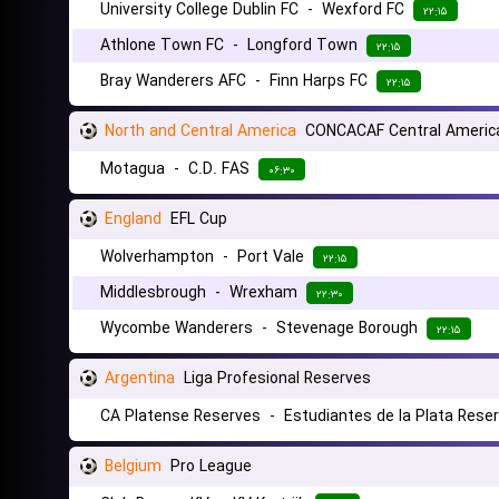
University College Dublin FC
-
Wexford FC
۲۲:۱۵
Athlone Town FC
-
Longford Town
۲۲:۱۵
Bray Wanderers AFC
-
Finn Harps FC
۲۲:۱۵
North and Central America
CONCACAF Central America
Motagua
-
C.D. FAS
۰۶:۳۰
England
EFL Cup
Wolverhampton
-
Port Vale
۲۲:۱۵
Middlesbrough
-
Wrexham
۲۲:۳۰
Wycombe Wanderers
-
Stevenage Borough
۲۲:۱۵
Argentina
Liga Profesional Reserves
CA Platense Reserves
-
Estudiantes de la Plata Rese
Belgium
Pro League