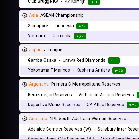
Club Brugge KV
-
KV Kortrijk
۲۲:۱۵
Asia
ASEAN Championship
Singapore
-
Indonesia
۱۶:۳۰
Vietnam
-
Cambodia
۱۶:۳۰
Japan
J League
Gamba Osaka
-
Urawa Red Diamonds
۱۴:۰۰
Yokohama F Marinos
-
Kashima Antlers
۱۳:۵۵
Argentina
Primera C Metropolitana Reserves
Berazategui Reserves
-
Victoriano Arenas Reserves
Deportivo Muniz Reserves
-
CA Atlas Reserves
۱۶:۳۰
Australia
NPL South Australia Women Reserves
Adelaide Comets Reserves (W)
-
Salisbury Inter Rese