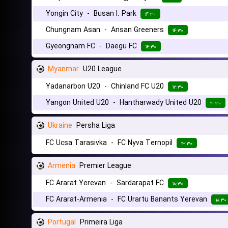
Yongin City
-
Busan I. Park
۱۴:۳۰
Chungnam Asan
-
Ansan Greeners
۱۴:۳۰
Gyeongnam FC
-
Daegu FC
۱۴:۳۰
Myanmar
U20 League
Yadanarbon U20
-
Chinland FC U20
۱۲:۳۰
Yangon United U20
-
Hantharwady United U20
۱۲:۳۰
Ukraine
Persha Liga
FC Ucsa Tarasivka
-
FC Nyva Ternopil
۱۳:۳۰
Armenia
Premier League
FC Ararat Yerevan
-
Sardarapat FC
۱۸:۳۰
FC Ararat-Armenia
-
FC Urartu Banants Yerevan
۱۸:۳۰
Portugal
Primeira Liga