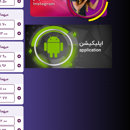
۹.۵۰
میهما
۱.۷۰
۲۳.۰۰
میهما
۲.۹۰
۱.۹۶
میهما
۱۱.۰۰
۲.۷۷
میهما
۱۲.۰۰