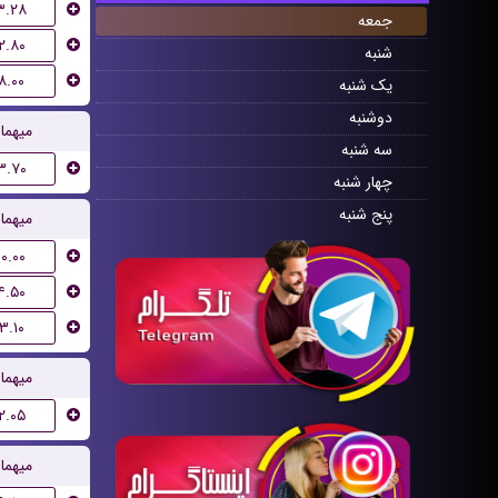
۳.۲۸
جمعه
۲.۸۰
شنبه
۸.۰۰
یک شنبه
دوشنبه
میهما
سه شنبه
۳.۷۰
چهار شنبه
پنج شنبه
میهما
۱۰.۰۰
۴.۵۰
۳.۱۰
میهما
۲.۰۵
میهما