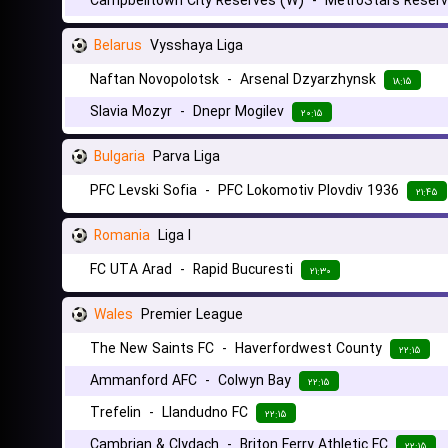
Campbelltown City Reserves (W)
-
MetroStars Reser
Belarus
Vysshaya Liga
Naftan Novopolotsk
-
Arsenal Dzyarzhynsk
۱۸:۱۵
Slavia Mozyr
-
Dnepr Mogilev
۲۰:۱۵
Bulgaria
Parva Liga
PFC Levski Sofia
-
PFC Lokomotiv Plovdiv 1936
۲۱:۴۵
Romania
Liga I
FC UTA Arad
-
Rapid Bucuresti
۲۱:۳۰
Wales
Premier League
The New Saints FC
-
Haverfordwest County
۲۲:۱۵
Ammanford AFC
-
Colwyn Bay
۲۲:۱۵
Trefelin
-
Llandudno FC
۲۲:۱۵
Cambrian & Clydach
-
Briton Ferry Athletic FC
۲۲:۱۵