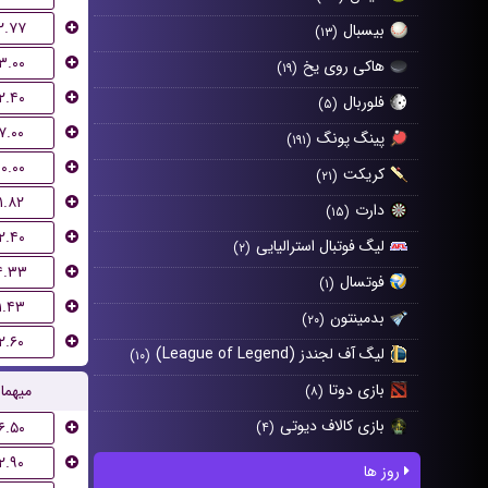
۲.۷۷
بیسبال
(۱۳)
۳.۰۰
هاکی روی یخ
(۱۹)
۲.۴۰
فلوربال
(۵)
۷.۰۰
پینگ پونگ
(۱۹۱)
۱۰.۰۰
کریکت
(۲۱)
۱.۸۲
دارت
(۱۵)
۲.۴۰
لیگ فوتبال استرالیایی
(۲)
۴.۳۳
فوتسال
(۱)
۱.۴۳
بدمینتون
(۲۰)
۲.۶۰
لیگ آف لجندز (League of Legend)
(۱۰)
بازی دوتا
میهما
(۸)
بازی کالاف دیوتی
۶.۵۰
(۴)
۲.۹۰
روز ها