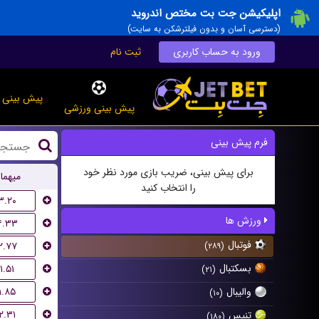
اپلیکیشن جت بت مختص اندروید
(دسترسی آسان و بدون فیلترشکن به سایت)
ورود به حساب کاربری
ثبت نام
پیش بینی ز
پیش بینی ورزشی
فرم پیش بینی
برای پیش بینی، ضریب بازی مورد نظر خود
میهما
را انتخاب کنید
۳.۲۰
ورزش ها
۴.۳۳
فوتبال
۲.۷۷
(۲۸۹)
بسکتبال
۱.۵۱
(۲۱)
۱.۸۵
والیبال
(۱۰)
۲.۳۱
تنیس
(۱۸۰)