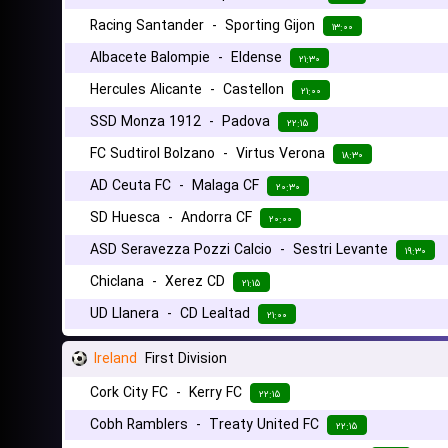
Racing Santander
-
Sporting Gijon
۱۳:۰۰
Albacete Balompie
-
Eldense
۲۱:۳۰
Hercules Alicante
-
Castellon
۲۱:۰۰
SSD Monza 1912
-
Padova
۲۲:۱۵
FC Sudtirol Bolzano
-
Virtus Verona
۱۸:۳۰
AD Ceuta FC
-
Malaga CF
۲۰:۳۰
SD Huesca
-
Andorra CF
۲۰:۰۰
ASD Seravezza Pozzi Calcio
-
Sestri Levante
۱۹:۳۰
Chiclana
-
Xerez CD
۲۱:۱۵
UD Llanera
-
CD Lealtad
۲۱:۰۰
Ireland
First Division
Cork City FC
-
Kerry FC
۲۲:۱۵
Cobh Ramblers
-
Treaty United FC
۲۲:۱۵