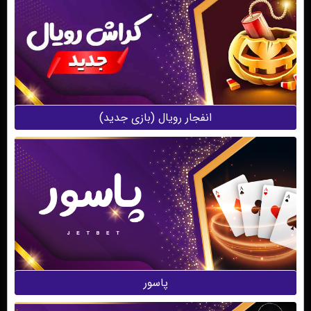
انفجار‌ رویال (بازی جدید)
پاسور