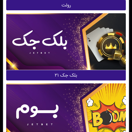
رولت
بلک جک ۲۱